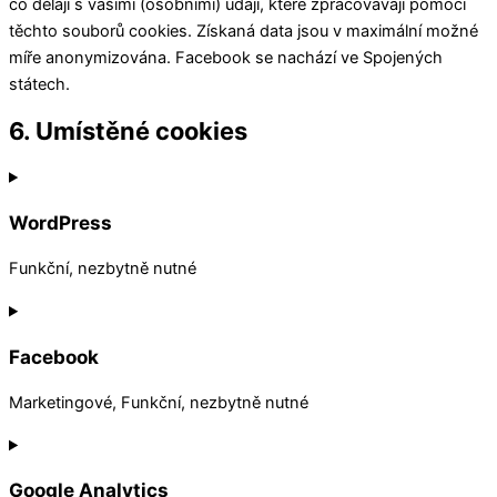
co dělají s vašimi (osobními) údaji, které zpracovávají pomocí
těchto souborů cookies. Získaná data jsou v maximální možné
míře anonymizována. Facebook se nachází ve Spojených
státech.
6. Umístěné cookies
WordPress
Funkční, nezbytně nutné
Consent
to
Facebook
service
wordpress
Marketingové, Funkční, nezbytně nutné
Consent
to
Google Analytics