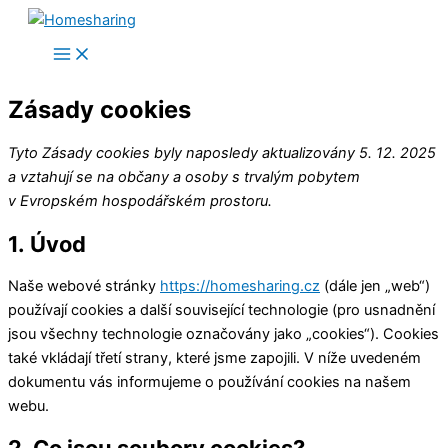
Přeskočit
na
Main
Menu
obsah
Zásady cookies
Tyto Zásady cookies byly naposledy aktualizovány 5. 12. 2025
a vztahují se na občany a osoby s trvalým pobytem
v Evropském hospodářském prostoru.
1. Úvod
Naše webové stránky
https://homesharing.cz
(dále jen „web“)
používají cookies a další související technologie (pro usnadnění
jsou všechny technologie označovány jako „cookies“). Cookies
také vkládají třetí strany, které jsme zapojili. V níže uvedeném
dokumentu vás informujeme o používání cookies na našem
webu.
2. Co jsou soubory cookies?