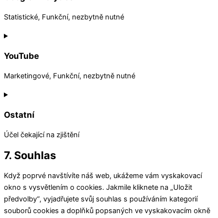
service
facebook
Statistické, Funkční, nezbytně nutné
Consent
to
YouTube
service
google-
Marketingové, Funkční, nezbytně nutné
analytics
Consent
to
Ostatní
service
youtube
Účel čekající na zjištění
Consent
7. Souhlas
to
Když poprvé navštívíte náš web, ukážeme vám vyskakovací
service
okno s vysvětlením o cookies. Jakmile kliknete na „Uložit
ostatní
předvolby“, vyjadřujete svůj souhlas s používáním kategorií
souborů cookies a doplňků popsaných ve vyskakovacím okně