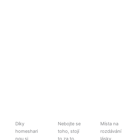
Díky
Nebojte se
Místa na
homeshari
toho, stojí
rozdávání
ngu si
to za to.
lásky,