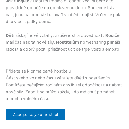
Jak funguje?
Hostitel (rodina či jednotlivec) si bere dítě
pravidelně do péče na domluvenou dobu. Společně tráví
čas, jdou na procházku, uvaří si oběd, hrají si. Večer se pak
dítě vrací zpátky domů.
Děti
získají nové vztahy, zkušenosti a dovednosti.
Rodiče
mají čas nabrat nové síly.
Hostitelům
homesharing přináší
radost a dobrý pocit, příležitost učit se trpělivosti a empatii.
Přidejte se k prima partě hostitelů
Část svého volného času věnujete dítěti s postižením.
Pomůžete pečujícím rodinám chvilku si odpočinout a nabrat
nové síly. Zapojit se může každý, kdo má chuť pomáhat
a trochu volného času.
Zapojte se jako hostitel