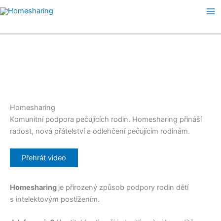
Přeskočit
na
Ma
obsah
Me
Homesharing
Komunitní podpora pečujících rodin. Homesharing přináší
radost, nová přátelství a odlehčení pečujícím rodinám.
Přehrát video
Homesharing
je přirozený způsob podpory rodin dětí
s intelektovým postižením.