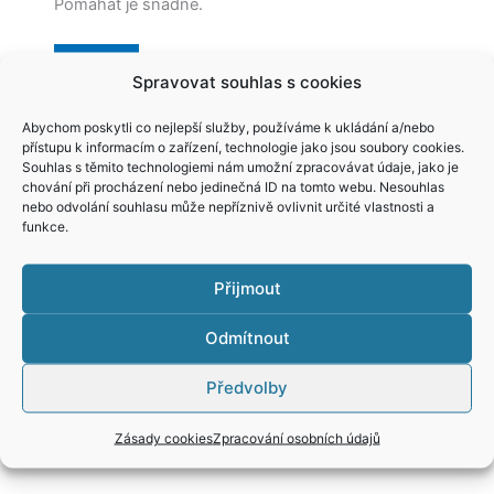
Pomáhat je snadné.
Více
Spravovat souhlas s cookies
Abychom poskytli co nejlepší služby, používáme k ukládání a/nebo
přístupu k informacím o zařízení, technologie jako jsou soubory cookies.
Organizace
Souhlas s těmito technologiemi nám umožní zpracovávat údaje, jako je
chování při procházení nebo jedinečná ID na tomto webu. Nesouhlas
Chceme rozjet homesharing v našem regionu.
nebo odvolání souhlasu může nepříznivě ovlivnit určité vlastnosti a
funkce.
Více
Přijmout
Odmítnout
Organizace v ČR
Předvolby
Organizace v síti Homesharing ČR
Zásady cookies
Zpracování osobních údajů
–
Praha:
Děti úplňku