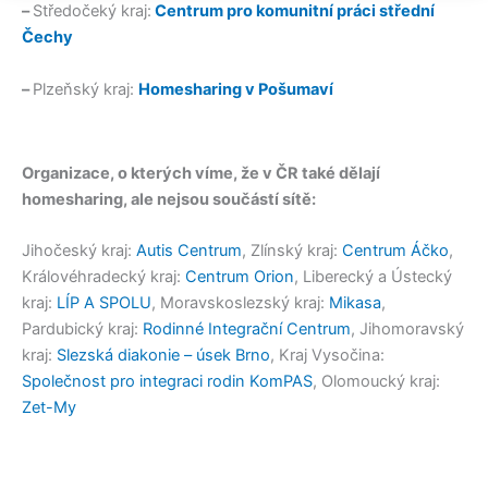
–
Středočeký kraj:
Centrum pro komunitní práci střední
Čechy
–
Plzeňský kraj:
Homesharing v Pošumaví
Organizace, o kterých víme, že v ČR také dělají
homesharing, ale nejsou součástí sítě:
Jihočeský kraj:
Autis Centrum
, Zlínský kraj:
Centrum Áčko
,
Královéhradecký kraj:
Centrum Orion
, Liberecký a Ústecký
kraj:
LÍP A SPOLU
, Moravskoslezský kraj:
Mikasa
,
Pardubický kraj:
Rodinné Integrační Centrum
, Jihomoravský
kraj:
Slezská diakonie – úsek Brno
, Kraj Vysočina:
Společnost pro integraci rodin KomPAS
, Olomoucký kraj:
Zet-My