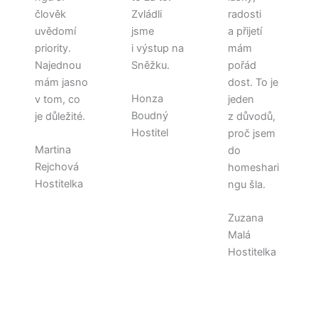
člověk
Zvládli
radosti
uvědomí
jsme
a přijetí
priority.
i výstup na
mám
Najednou
Sněžku.
pořád
mám jasno
dost. To je
Honza
v tom, co
jeden
Boudný
je důležité.
z důvodů,
Hostitel
proč jsem
Martina
do
Rejchová
homeshari
Hostitelka
ngu šla.
Zuzana
Malá
Hostitelka