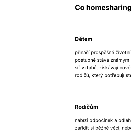
Co homesharing
Dětem
přináší prospěšné životní
postupně stává známým a
síť vztahů, získávají nov
rodičů, který potřebují st
Rodičům
nabízí odpočinek a odle
zařídit si běžné věci, ne