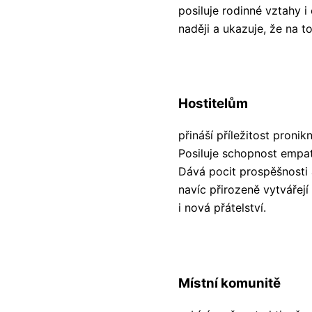
posiluje rodinné vztahy 
naději a ukazuje, že na t
Hostitelům
přináší příležitost proni
Posiluje schopnost empati
Dává pocit prospěšnosti 
navíc přirozeně vytvářejí
i nová přátelství.
Místní komunitě