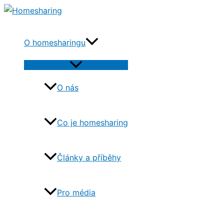
Přeskočit
na
obsah
O homesharingu
Přepínač
menu
O nás
Co je homesharing
Články a příběhy
Pro média