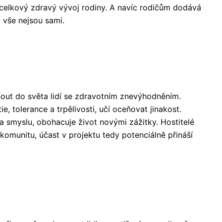
i celkový zdravý vývoj rodiny. A navíc rodičům dodává
o vše nejsou sami.
knout do světa lidí se zdravotním znevýhodněním.
e, tolerance a trpělivosti, učí oceňovat jinakost.
a smyslu, obohacuje život novými zážitky. Hostitelé
 komunitu, účast v projektu tedy potenciálně přináší