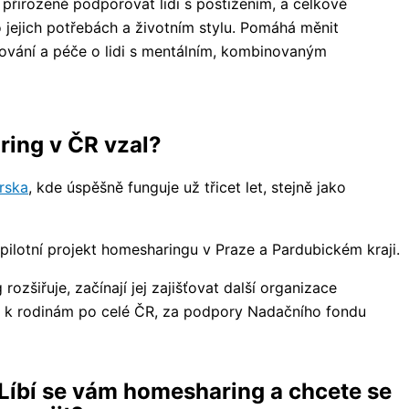
 přirozeně podporovat lidi s postižením, a celkově
jejich potřebách a životním stylu. Pomáhá měnit
vání a péče o lidi s mentálním, kombinovaným
ing v ČR vzal?
Irska
, kde úspěšně funguje už třicet let, stejně jako
pilotní projekt homesharingu v Praze a Pardubickém kraji.
ozšiřuje, začínají jej zajišťovat další organizace
se k rodinám po celé ČR, za podpory Nadačního fondu
Líbí se vám homesharing a chcete se