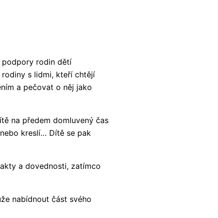
 podpory rodin dětí
odiny s lidmi, kteří chtějí
ením a pečovat o něj jako
e dítě na předem domluvený čas
 nebo kreslí… Dítě se pak
takty a dovednosti, zatímco
ůže nabídnout část svého