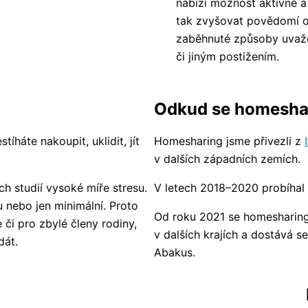
nabízí možnost aktivně a
tak zvyšovat povědomí o 
zaběhnuté způsoby uvažo
či jiným postižením.
Odkud se homeshar
íháte nakoupit, uklidit, jít
Homesharing jsme přivezli z
v dalších západních zemích.
h studií vysoké míře stresu.
V letech 2018–2020 probíhal 
u nebo jen minimální. Proto
Od roku 2021 se homesharing r
či pro zbylé členy rodiny,
v dalších krajích a dostává 
dát.
Abakus.